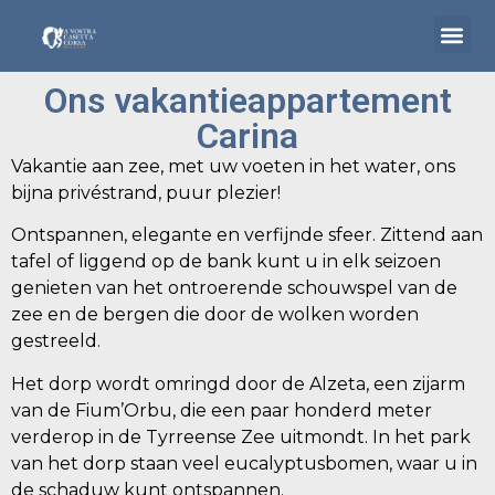
Ons vakantieappartement
Carina
Home
Vakantie aan zee, met uw voeten in het water, ons
bijna privéstrand, puur plezier!
Accommodaties
Ontspannen, elegante en verfijnde sfeer. Zittend aan
Corsica
tafel of liggend op de bank kunt u in elk seizoen
genieten van het ontroerende schouwspel van de
Boot & minibus
zee en de bergen die door de wolken worden
gestreeld.
Omgeving
Het dorp wordt omringd door de Alzeta, een zijarm
Naar Corsica reizen
van de Fium’Orbu, die een paar honderd meter
Contact
verderop in de Tyrreense Zee uitmondt. In het park
van het dorp staan veel eucalyptusbomen, waar u in
de schaduw kunt ontspannen.