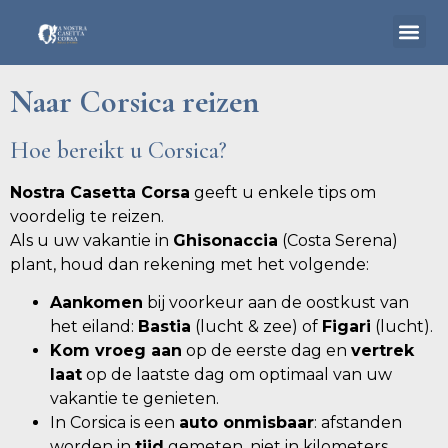
Naar Corsica reizen
Hoe bereikt u Corsica?
Home
Accommodaties
Nostra Casetta Corsa
geeft u enkele tips om
voordelig te reizen.
Corsica
Als u uw vakantie in
Ghisonaccia
(Costa Serena)
plant, houd dan rekening met het volgende:
Boot & minibus
Aankomen
bij voorkeur aan de oostkust van
Omgeving
het eiland:
Bastia
(lucht & zee) of
Figari
(lucht).
Naar Corsica reizen
Kom vroeg aan
op de eerste dag en
vertrek
laat
op de laatste dag om optimaal van uw
Contact
vakantie te genieten.
In Corsica is een
auto onmisbaar
: afstanden
worden in
tijd
gemeten, niet in kilometers.