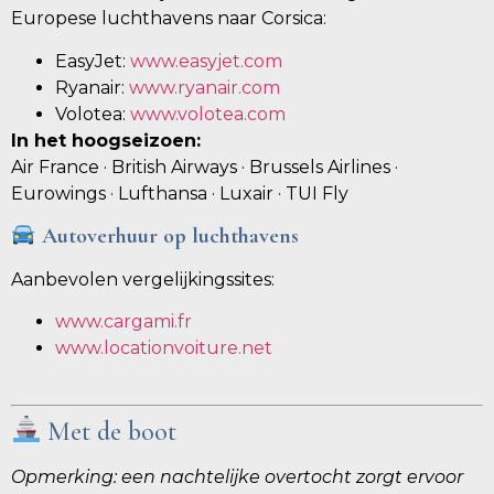
Europese luchthavens naar Corsica:
EasyJet:
www.easyjet.com
Ryanair:
www.ryanair.com
Volotea:
www.volotea.com
In het hoogseizoen:
Air France · British Airways · Brussels Airlines ·
Eurowings · Lufthansa · Luxair · TUI Fly
Autoverhuur op luchthavens
Aanbevolen vergelijkingssites:
www.cargami.fr
www.locationvoiture.net
Met de boot
Opmerking: een nachtelijke overtocht zorgt ervoor