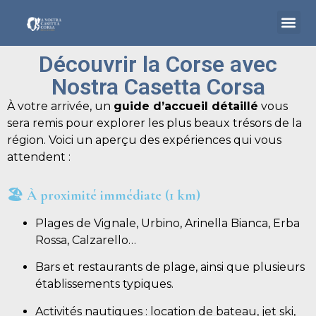
Découvrir la Corse avec
Nostra Casetta Corsa
Accueil
À votre arrivée, un
guide d’accueil détaillé
vous
sera remis pour explorer les plus beaux trésors de la
Logements
région. Voici un aperçu des expériences qui vous
attendent :
Corse
Bateau & minibus
🏖
À proximité immédiate (1 km)
Alentours
Plages de Vignale, Urbino, Arinella Bianca, Erba
Rossa, Calzarello…
Aller en Corse
Bars et restaurants de plage, ainsi que plusieurs
Contact
établissements typiques.
Activités nautiques : location de bateau, jet ski,